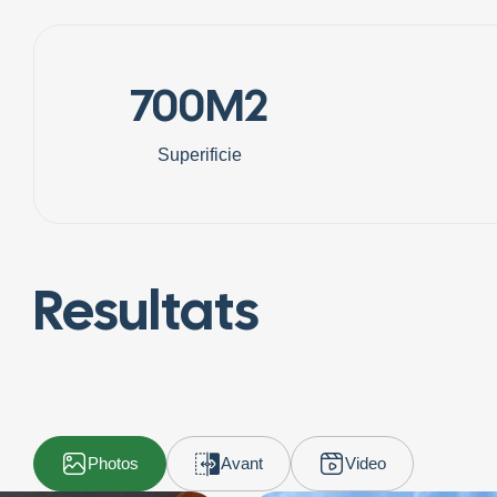
700M2
Superificie
Resultats
Photos
Avant
Video