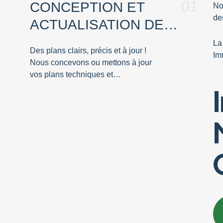
01
CONCEPTION ET
No
de
ACTUALISATION DE
PLAN
L
Des plans clairs, précis et à jour !
Im
Nous concevons ou mettons à jour
vos plans techniques et
architecturaux pour un projet fluide et
conforme.