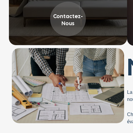
Contactez-
Nous
L
no
C
év