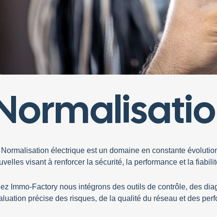
Normalisatio
02
RÉNOVATION ET
RÉAMÉNAGEMENT
Redonnez vie à vos espaces ! Nous
a
Normalisation électrique
est un domaine en constante évolutio
repensons, optimisons et
uvelles visant à renforcer la sécurité, la performance et la fiabilit
transformons chaque lieu avec
créativité, précision et sens du détail.
hez
Immo-Factory
nous intégrons des outils de
contrôle
, des
dia
aluation
précise
des risques, de la qualité du réseau et des perf
MI