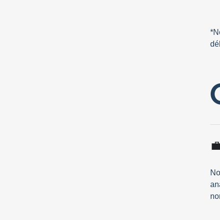
*N
dé

No
an
no