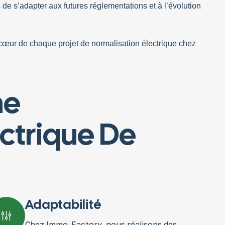
NFORMITÉ
s de s’adapter aux futures réglementations et à l’évolution
ERGÉTIQUE (PEB)
isez la performance de votre
ent ! Nous réalisons vos audits,
u cœur de chaque projet de
normalisation électrique chez
ls et certificats PEB pour
ir efficacité et conformité.
ne
ctrique De
Adaptabilité
Chez Immo-Factory, nous réalisons des