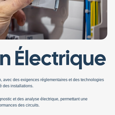
n Électrique
NORM
ÉLEC
Optimisez la
n, avec des exigences réglementaires et des technologies
bâtiment ! N
é des installations.
calculs et ce
garantir effi
gnostic
et des
analyse
électrique, permettant une
ormances des circuits.
03
SE EN