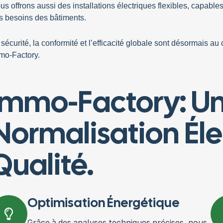
CO
us offrons aussi des installations électriques flexibles, capable
s besoins des bâtiments.
ÉN
Optim
bâtim
a
sécurité
, la
conformité
et l’efficacité globale sont désormais a
calcu
mo-Factory.
garant
Immo-Factory: U
Normalisation Éle
Qualité.
Optimisation Énergétique
Grâce à des analyses techniques précises, nous