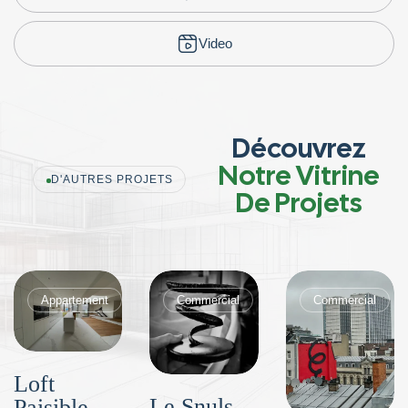
Video
Découvrez
Notre Vitrine
D'AUTRES PROJETS
De Projets
Appartement
Commercial
Commercial
Loft
Le Snuls
Paisible