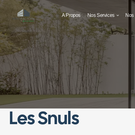
A Propos
Nos Services
Nos 
Les Snuls