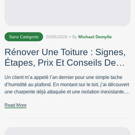
Sans Catégorie
20/06/2026
By
Michael Demylle
Rénover Une Toiture : Signes,
Étapes, Prix Et Conseils De
Pro
Un client m’a appelé l’an dernier pour une simple tache
d’humidité au plafond. En montant sur le toit, j’ai découvert
une charpente déjà attaquée et une isolation inexistante.
Ce qui devait être une petite réparation est devenu une
Read More
rénovation de toiture complète. La morale : quand il s’agit
de rénover une toiture, attendre coûte presque […]