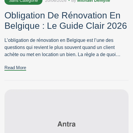
Sans Catégorie
20/06/2026
By
Michael Demylle
Obligation De Rénovation En
Belgique : Le Guide Clair 2026
L’obligation de rénovation en Belgique est l’une des
questions qui revient le plus souvent quand un client
achète ou met en location un bien. La règle a de quoi
inquiéter : dans certains cas, vous devez améliorer la
Read More
performance énergétique de votre logement dans un délai
imposé, sous peine d’amende. Mais derrière le mot qui […]