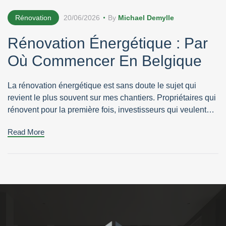
Rénovation
20/06/2026
By
Michael Demylle
Rénovation Énergétique : Par
Où Commencer En Belgique
La rénovation énergétique est sans doute le sujet qui
revient le plus souvent sur mes chantiers. Propriétaires qui
rénovent pour la première fois, investisseurs qui veulent
valoriser un bien : tout le monde me pose la même
Read More
question. Par où commencer, et dans quel ordre. Depuis
2002, j’accompagne des particuliers et des porteurs de
projets, […]