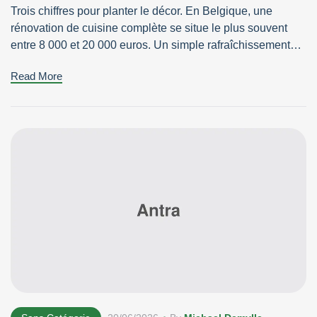
Trois chiffres pour planter le décor. En Belgique, une
rénovation de cuisine complète se situe le plus souvent
entre 8 000 et 20 000 euros. Un simple rafraîchissement
démarre autour de 3 000 à 5 000 euros. Et une cuisine sur
Read More
mesure haut de gamme dépasse facilement 25 000 euros.
Voilà l’ordre de grandeur. Reste […]