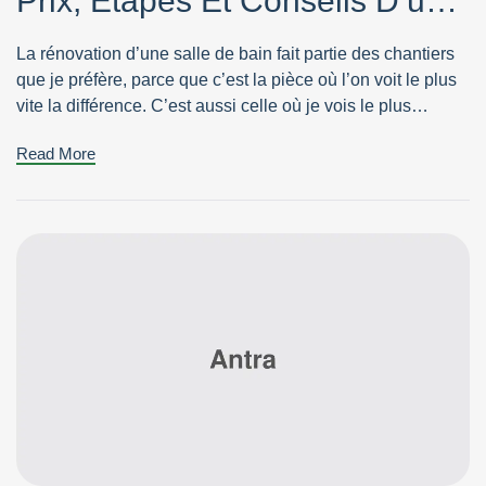
Prix, Étapes Et Conseils D’un
Pro
La rénovation d’une salle de bain fait partie des chantiers
que je préfère, parce que c’est la pièce où l’on voit le plus
vite la différence. C’est aussi celle où je vois le plus
d’erreurs coûteuses. Une rénovation de salle de bain
Read More
touche à la plomberie, à l’électricité, au carrelage, à la
ventilation et à […]